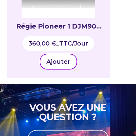
Régie Pioneer 1 DJM900
& 2 CDJ2000 NXS2
360,00
€
_TTC
Ajouter
VOUS AVEZ UNE
QUESTION ?