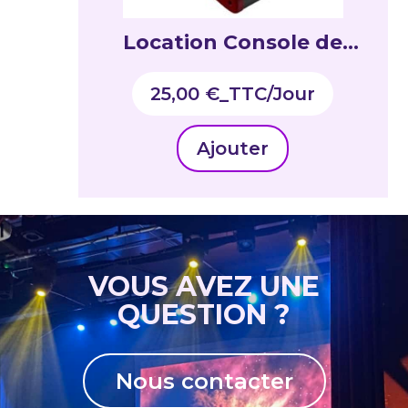
Location Console de
mixage 6canaux Allen &
25,00
€
_TTC
Heath ZED14
Ajouter
VOUS AVEZ UNE
QUESTION ?
Nous contacter