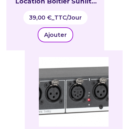
Location Boitier Sunlite
suite 3 1024 Canaux
39,00
€
_TTC
Ajouter