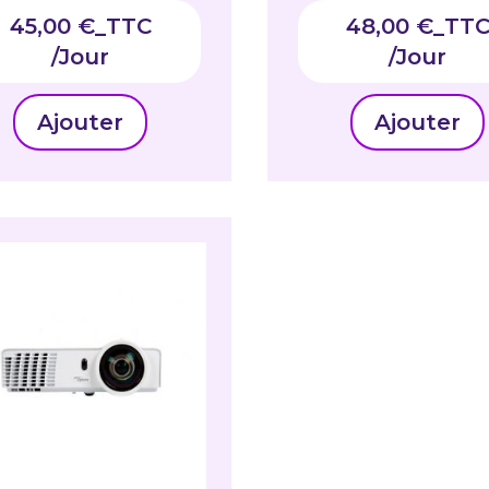
45,00
€
_TTC
48,00
€
_TT
Ajouter
Ajouter