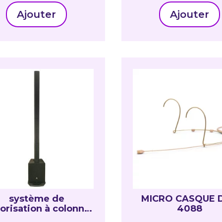
Ajouter
Ajouter
système de
MICRO CASQUE 
orisation à colonne
4088
Achromic AS8