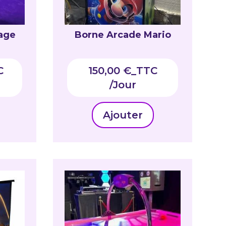
rage
Borne Arcade Mario
C
150,00
€
_TTC
Ajouter