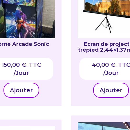
orne Arcade Sonic
Ecran de project
trépied 2,44×1,37m
150,00
€
_TTC
40,00
€
_TT
Ajouter
Ajouter