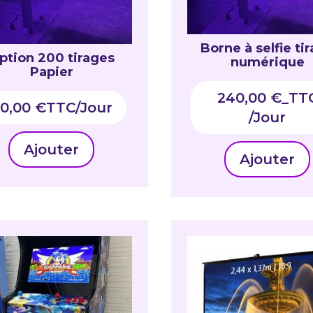
Borne à selfie ti
ption 200 tirages
numérique
Papier
240,00
€
_TT
0,00
€
TTC
Ajouter
Ajouter