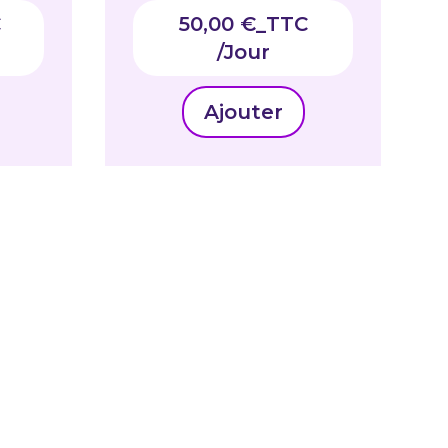
C
50,00
€
_TTC
Ajouter