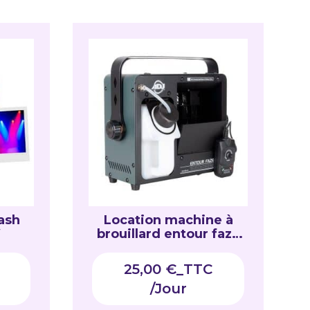
ash
Location machine à
W
brouillard entour faze
JR
25,00
€
_TTC