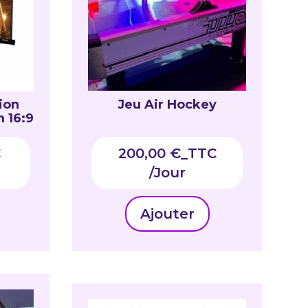
ion
Jeu Air Hockey
 16:9
C
200,00
€
_TTC
Ajouter