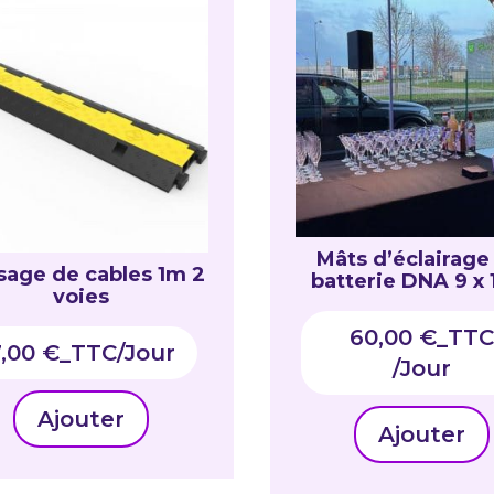
Mâts d’éclairage
sage de cables 1m 2
batterie DNA 9 x
voies
RGBWAUV
60,00
€
_TTC
7,00
€
_TTC
Ajouter
Ajouter