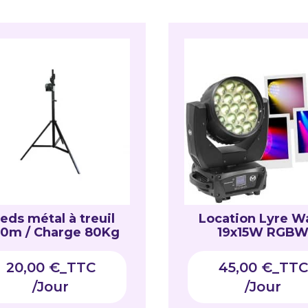
eds métal à treuil
Location Lyre W
10m / Charge 80Kg
19x15W RGB
20,00
€
_TTC
45,00
€
_TTC