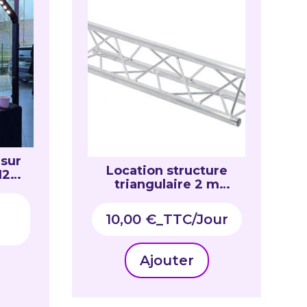
 sur
Location structure
 12W
triangulaire 2 m
ALUTRUSS DQ3
10,00
€
_TTC
Ajouter