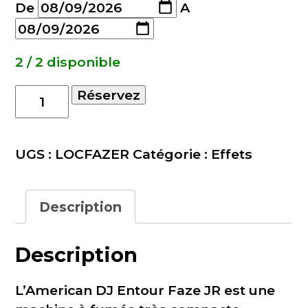
De
A
2 / 2 disponible
quantité
Réservez
de
Location
machine
UGS :
LOCFAZER
Catégorie :
Effets
à
brouillard
Description
entour
faze
JR
Description
L’American DJ Entour Faze JR est une