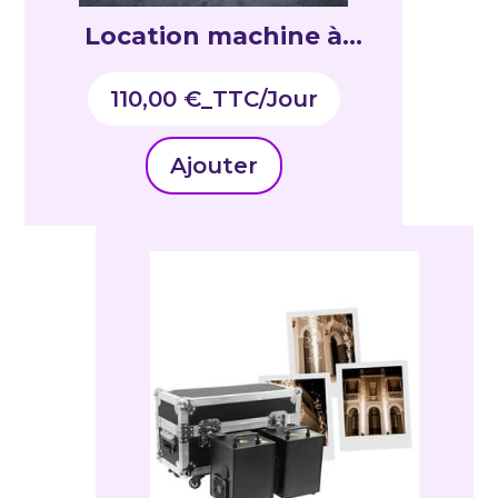
Location machine à
fumée lourde à base
110,00
€
_TTC
d’eau
Ajouter