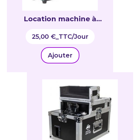
Location machine à
brouillard entour faze
25,00
€
_TTC
JR
Ajouter