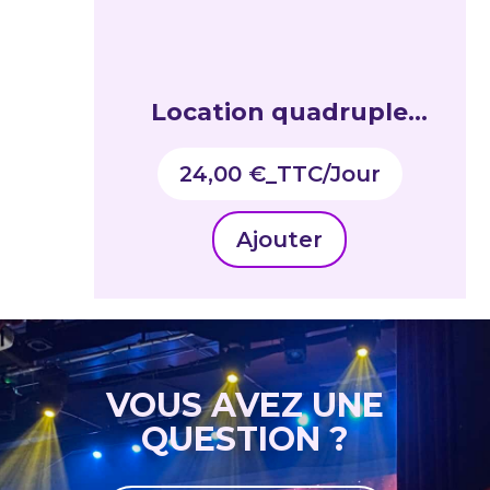
Location quadruple
lanceur confettis
24,00
€
_TTC
Ajouter
VOUS AVEZ UNE
QUESTION ?