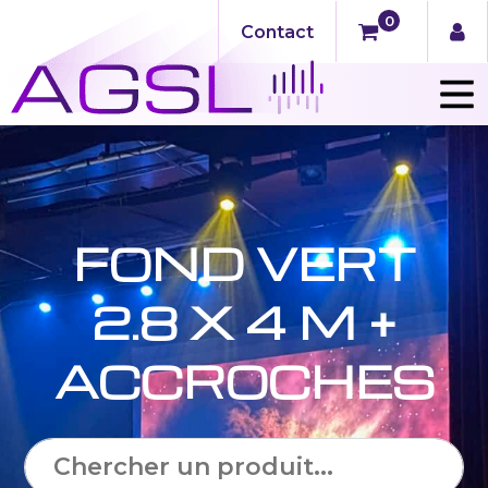
0
Contact
FOND VERT
2.8 X 4 M +
ACCROCHES