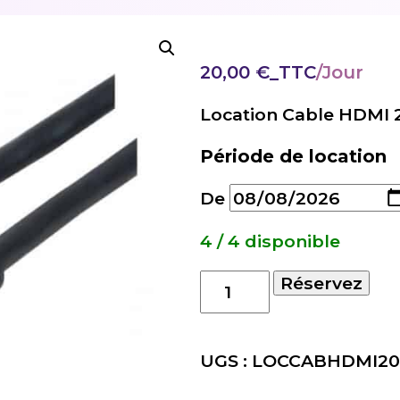
20,00
€
_TTC
Location Cable HDMI
Période de location
De
4 / 4 disponible
quantité
Réservez
de
Location
Cable
UGS :
LOCCABHDMI2
HDMI