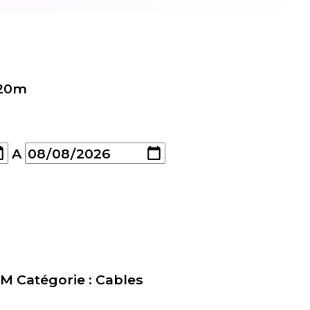
 20m
A
0M
Catégorie :
Cables