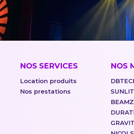
NOS SERVICES
NOS 
Location produits
DBTEC
Nos prestations
SUNLI
BEAMZ
DURAT
GRAVI
NICOLS