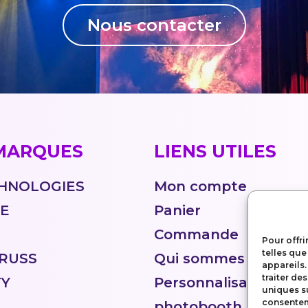
Nous contacter
MARQUES
LIENS UTILES
HNOLOGIES
Mon compte
TE
Panier
Commande
Pour offri
telles que
RUSS
Qui sommes nous ?
appareils.
traiter de
TY
Personnalisation
uniques su
consenteme
photobooth