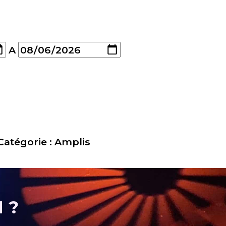
A
Catégorie :
Amplis
 ?