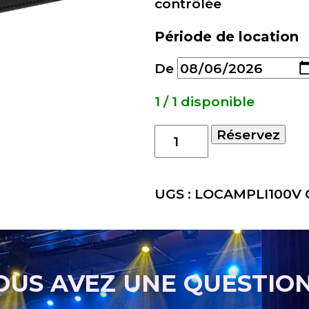
contrôlée
Période de location
De
1 / 1 disponible
quantité
Réservez
de
Location
OMNITRONIC
UGS :
LOCAMPLI100V
Amplificateur
PA
PAP-
650
OUS AVEZ UNE QUESTION