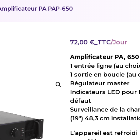
mplificateur PA PAP-650
72,00
€
_TTC
Amplificateur PA, 65
1 entrée ligne (au cho
1 sortie en boucle (au
Régulateur master
Indicateurs LED pour l’
défaut
Surveillance de la cha
(19″) 48,3 cm installat
L’appareil est refroid