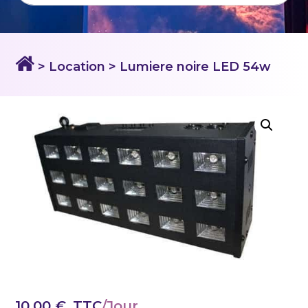
> Location
> Lumiere noire LED 54w
10,00
€
_TTC