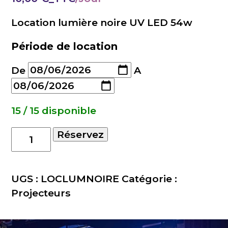
Location lumière noire UV LED 54w
Période de location
De
A
15 / 15 disponible
quantité
Réservez
de
Lumiere
noire
UGS :
LOCLUMNOIRE
Catégorie :
LED
Projecteurs
54w