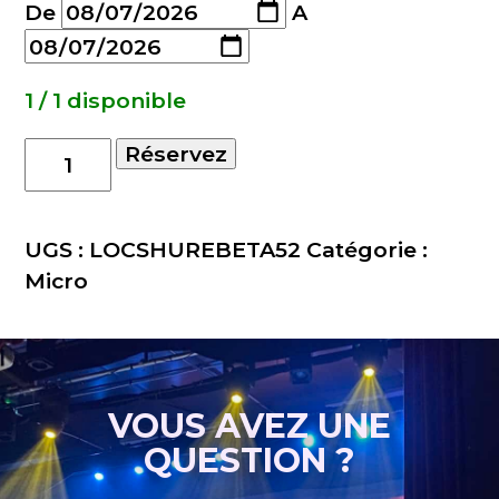
De
A
1 / 1 disponible
quantité
Réservez
de
Microphone
de
UGS :
LOCSHUREBETA52
Catégorie :
grosse
Micro
caisse
Shure
Beta
52
VOUS AVEZ UNE
QUESTION ?