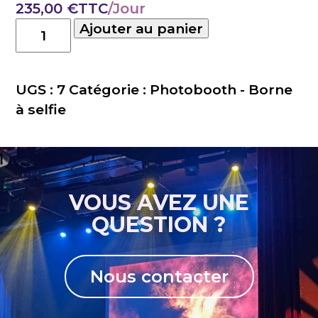
235,00
€
TTC
quantité
Ajouter au panier
de
Option
700
UGS :
7
Catégorie :
Photobooth - Borne
tirages
à selfie
Papier
VOUS AVEZ UNE
QUESTION ?
Nous contacter