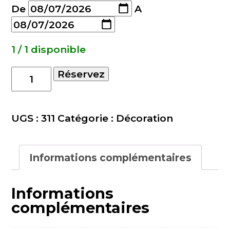
De
A
1 / 1 disponible
quantité
Réservez
de
Pendrillon
Noir
UGS :
311
Catégorie :
Décoration
6x4m
Informations complémentaires
Informations
complémentaires