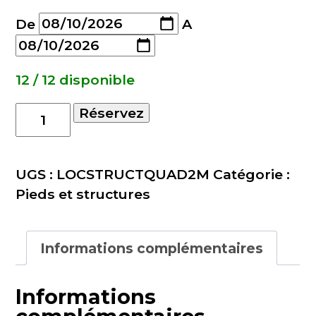
De
A
12 / 12 disponible
quantité
Réservez
de
Structure
carrée
UGS :
LOCSTRUCTQUAD2M
Catégorie :
SZ290
Pieds et structures
2m
Informations complémentaires
Informations