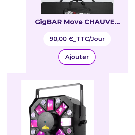
GigBAR Move CHAUVET
ILS +
90,00
€
_TTC
Ajouter