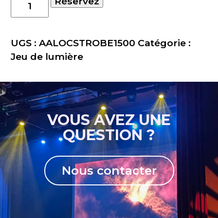
quantité
Réservez
de
Location
Stroboscope
UGS :
AALOCSTROBE1500
Catégorie :
1500W
Jeu de lumière
DMX
VOUS AVEZ UNE
QUESTION ?
Nous contacter