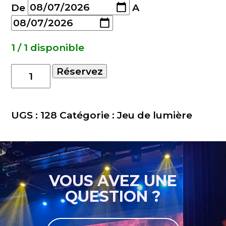
De
A
1 / 1 disponible
quantité
Réservez
de
Kit
lumiere
UGS :
128
Catégorie :
Jeu de lumière
ILS
VOUS AVEZ UNE
QUESTION ?