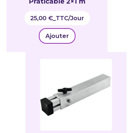
Praticable 2×1 m
25,00
€
_TTC
Ajouter