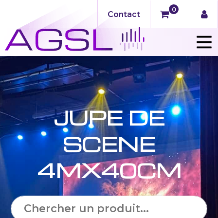
0
Contact
JUPE DE
SCENE
4MX40CM