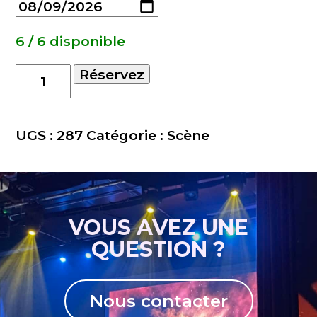
6 / 6 disponible
quantité
Réservez
de
Jupe
de
UGS :
287
Catégorie :
Scène
scene
4mX40cm
VOUS AVEZ UNE
QUESTION ?
Nous contacter