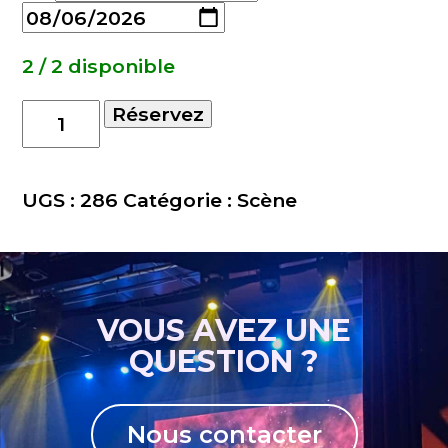
2 / 2 disponible
quantité
Réservez
de
Jupe
de
UGS :
286
Catégorie :
Scène
scene
6mX60cm
VOUS AVEZ UNE
QUESTION ?
Nous contacter