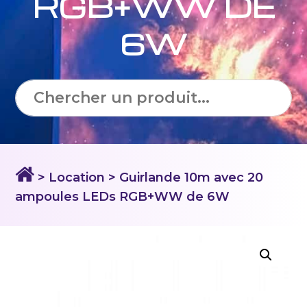
RGB+WW DE
6W
> Location
> Guirlande 10m avec 20
ampoules LEDs RGB+WW de 6W