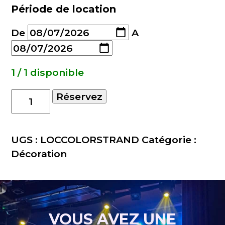
Période de location
De
A
1 / 1 disponible
quantité
Réservez
de
Guirlande
10m
UGS :
LOCCOLORSTRAND
Catégorie :
avec
Décoration
20
ampoules
LEDs
RGB+WW
VOUS AVEZ UNE
de