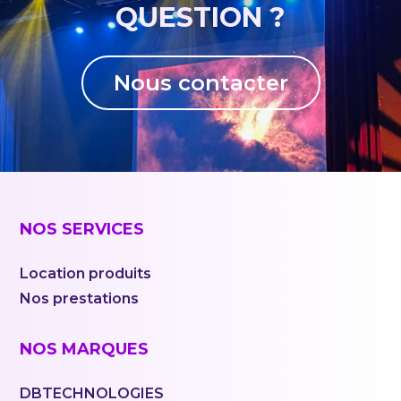
QUESTION ?
6W
Nous contacter
NOS SERVICES
Location produits
Nos prestations
NOS MARQUES
DBTECHNOLOGIES