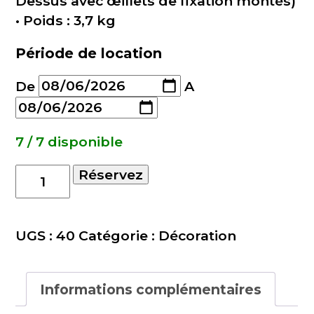
Dessus avec œillets de fixation montés)
• Poids : 3,7 kg
Période de location
De
A
7 / 7 disponible
quantité
Réservez
de
Pendrillon
Noir
UGS :
40
Catégorie :
Décoration
3x4m
Informations complémentaires