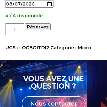
4 / 4 disponible
quantité
Réservez
de
LOCATION
BOITIER
UGS :
LOCBOITDI2
Catégorie :
Micro
DE
DIRECT
ACTIF
VOUS AVEZ UNE
QUESTION ?
Nous contacter