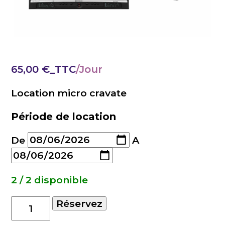
65,00
€
_TTC
Location micro cravate
Période de location
De
A
2 / 2 disponible
quantité
Réservez
de