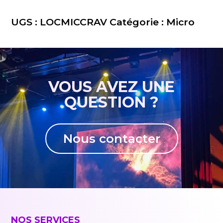
Location
micro
UGS :
LOCMICCRAV
Catégorie :
Micro
cravate
/
casque
VOUS AVEZ UNE
QUESTION ?
Nous contacter
NOS SERVICES