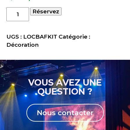
quantité
Réservez
de
Location
kit
UGS :
LOCBAFKIT
Catégorie :
boule
Décoration
à
facettes
+
Moteur
VOUS AVEZ UNE
pile
QUESTION ?
+
Spot
Nous contacter