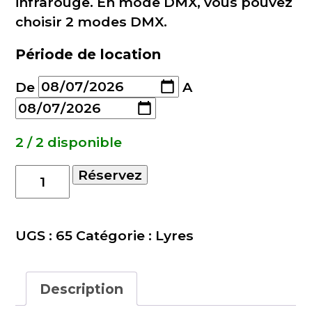
infrarouge. En mode DMX, vous pouvez
choisir 2 modes DMX.
Période de location
De
A
2 / 2 disponible
quantité
Réservez
de
Panther
40
UGS :
65
Catégorie :
Lyres
Description