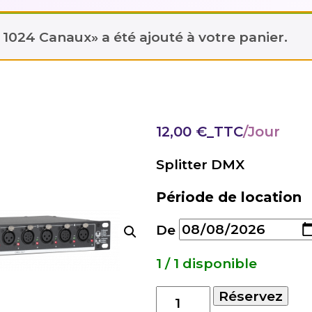
3 1024 Canaux» a été ajouté à votre panier.
12,00
€
_TTC
Splitter DMX
Période de location
De
1 / 1 disponible
quantité
Réservez