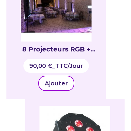
8 Projecteurs RGB +
cablage electrique + 1
90,00
€
_TTC
console DMX HF
Ajouter