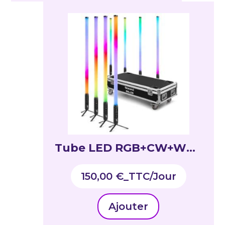
Tube LED RGB+CW+WW,
360 degrés, utilisation
150,00
€
_TTC
intérieur/extérieur, set
de 8 pièces – ZELOS
Ajouter