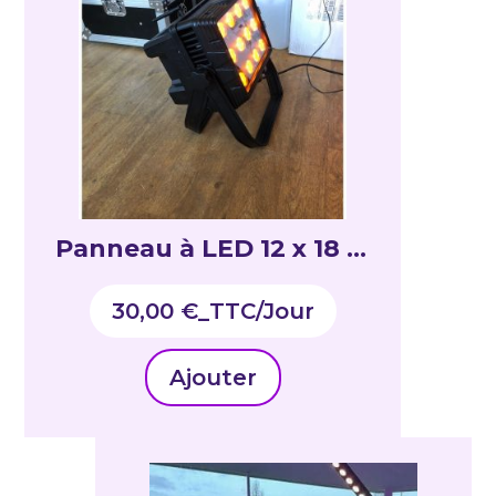
Panneau à LED 12 x 18 w
RGBWa UV – Outdoor
30,00
€
_TTC
IP65 sur batterie – DMX
HF 25°
Ajouter