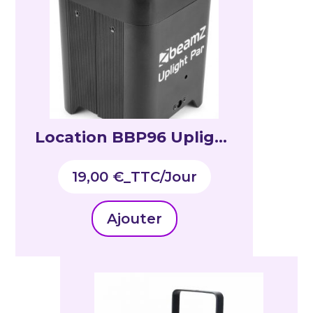
Location BBP96 Uplight
PAR 6×12 W
19,00
€
_TTC
Ajouter