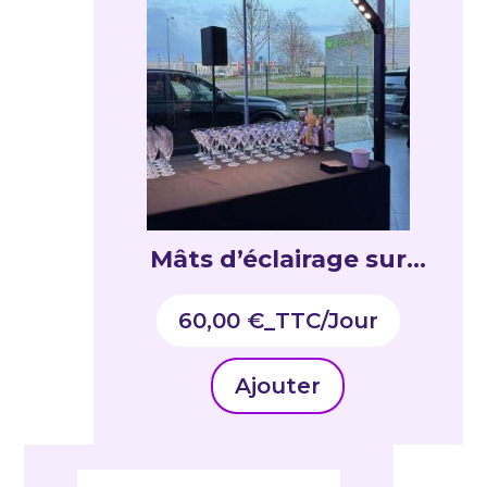
Mâts d’éclairage sur
batterie DNA 9 x 12W
60,00
€
_TTC
RGBWAUV
Ajouter