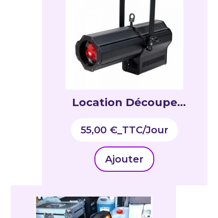
Location Découpe
RGBW / poursuite 120W
55,00
€
_TTC
LED
Ajouter