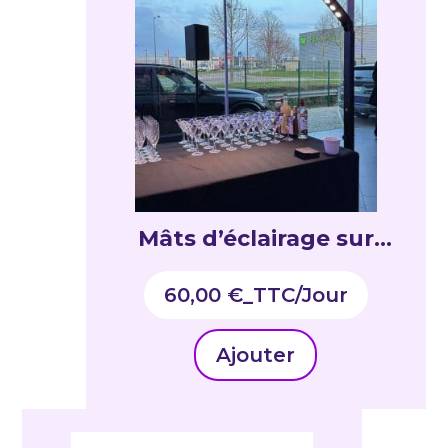
Mâts d’éclairage sur
batterie DNA 9 x 12W
60,00
€
_TTC
RGBWAUV
Ajouter