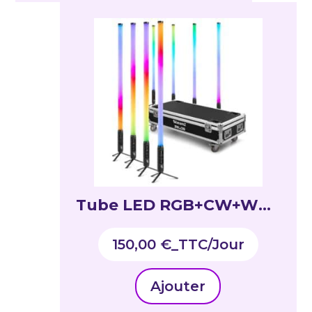
Tube LED RGB+CW+WW,
360 degrés, utilisation
150,00
€
_TTC
intérieur/extérieur, set
de 8 pièces – ZELOS
Ajouter