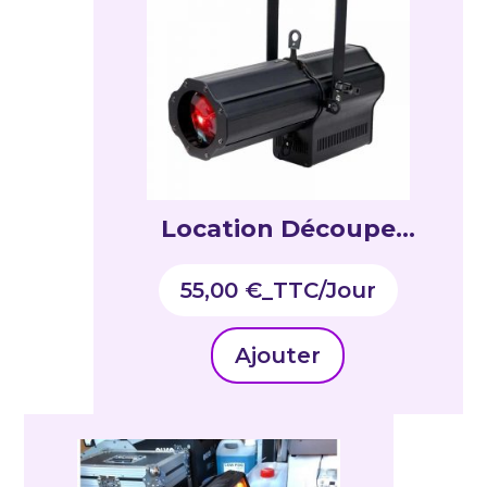
Location Découpe
RGBW / poursuite 120W
55,00
€
_TTC
LED
Ajouter