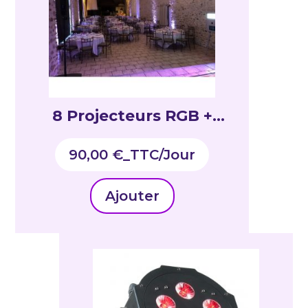
8 Projecteurs RGB +
cablage electrique + 1
90,00
€
_TTC
console DMX HF
Ajouter