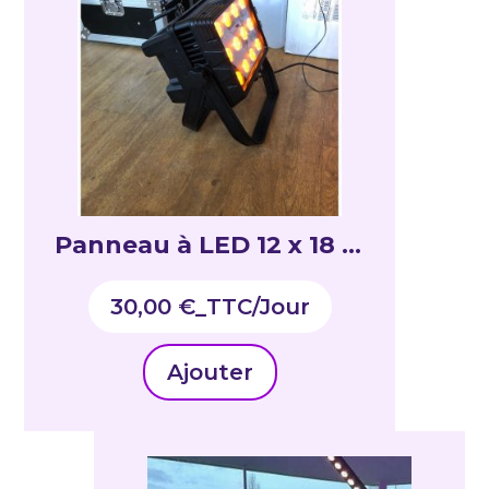
Panneau à LED 12 x 18 w
RGBWa UV – Outdoor
30,00
€
_TTC
IP65 sur batterie – DMX
HF 25°
Ajouter