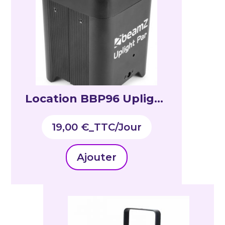
Location BBP96 Uplight
PAR 6×12 W
19,00
€
_TTC
Ajouter