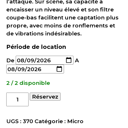
l’attaque. Sur scène, sa capacité à
encaisser un niveau élevé et son filtre
coupe-bas facilitent une captation plus
propre, avec moins de ronflements et
de vibrations indésirables.
Période de location
De
A
2 / 2 disponible
quantité
Réservez
de
Audio-
technica
UGS :
370
Catégorie :
Micro