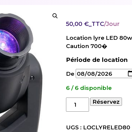
50,00
€
_TTC
Location lyre LED 80
Caution 700�
Période de location
De
6 / 6 disponible
quantité
Réservez
de
Location
lyre
UGS :
LOCLYRELED80