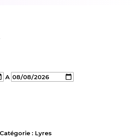
w
A
Catégorie :
Lyres