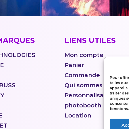
MARQUES
LIENS UTILES
HNOLOGIES
Mon compte
TE
Panier
Commande
Pour offri
telles que
RUSS
Qui sommes nous ?
appareils.
traiter de
TY
Personnalisation
uniques su
consenteme
photobooth
fonctions.
E
Location
ET
Ac