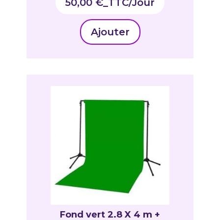
50,00
€
_TTC
Ajouter
Fond vert 2.8 X 4 m +