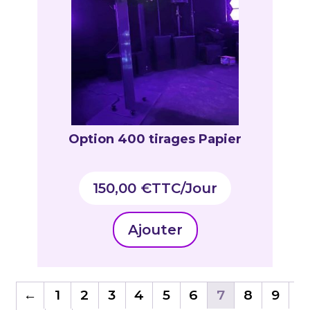
Option 400 tirages Papier
150,00
€
TTC
Ajouter
←
1
2
3
4
5
6
7
8
9