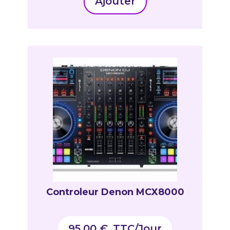
Ajouter
Controleur Denon MCX8000
95,00
€
_TTC