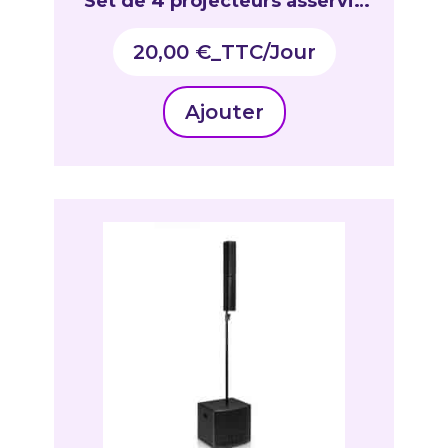
Set de 4 projecteurs asservis
ultra-rapides LED 10 W Lum
20,00
€
_TTC
Ajouter