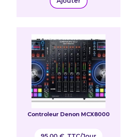
Ajouter
Controleur Denon MCX8000
95,00
€
_TTC