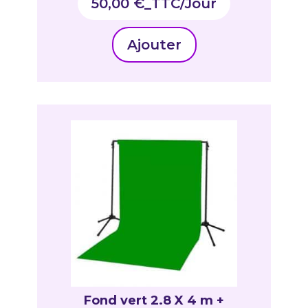
50,00
€
_TTC
Ajouter
Fond vert 2.8 X 4 m +