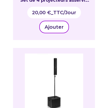
Set de 4 projecteurs asservis
ultra-rapides LED 10 W Lum
20,00
€
_TTC
Ajouter