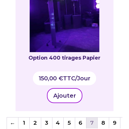
Option 400 tirages Papier
150,00
€
TTC
Ajouter
←
1
2
3
4
5
6
7
8
9