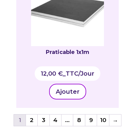
Praticable 1x1m
12,00
€
_TTC
Ajouter
1
2
3
4
…
8
9
10
→