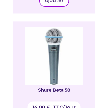
Ajouter
Shure Beta 58
14,00
€
_TTC