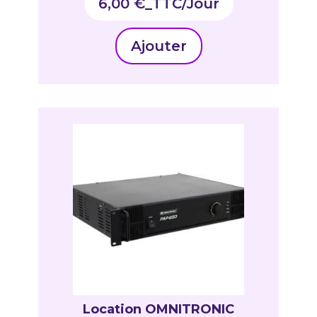
6,00
€
_TTC
Ajouter
Location OMNITRONIC