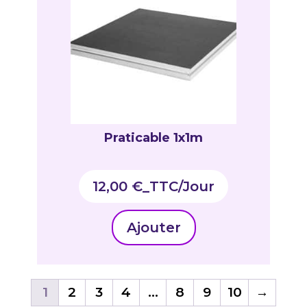
Praticable 1x1m
12,00
€
_TTC
Ajouter
1
2
3
4
…
8
9
10
→